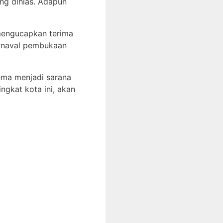
ng dihias. Adapun
.
 mengucapkan terima
arnaval pembukaan
ema menjadi sarana
ngkat kota ini, akan