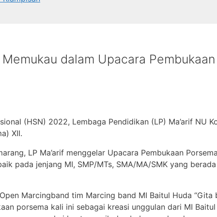
pil Memukau dalam Upacara Pembukaa
sional (HSN) 2022, Lembaga Pendidikan (LP) Ma’arif NU 
) XII.
emarang, LP Ma’arif menggelar Upacara Pembukaan Porsema 
a, baik pada jenjang MI, SMP/MTs, SMA/MA/SMK yang berad
Open Marcingband tim Marcing band MI Baitul Huda “Gita 
n porsema kali ini sebagai kreasi unggulan dari MI Baitul