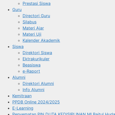
Prestasi Siswa
Guru
Directori Guru
Silabus
Materi Ajar
Materi Uji
Kalender Akademik
Siswa
Direktori Siswa
Ektrakurikuler
Beasiswa
e-Raport
Alumni
Direktori Alumni
Info Alumni
Kemitraan
PPDB Online 2024/2025
E-Learning
Penyematan PIN DUTA KEDISIPLINAN MI Baitul Huda