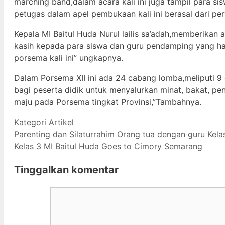
marching band,dalam acara kali ini juga tampil para 
petugas dalam apel pembukaan kali ini berasal dari pe
Kepala MI Baitul Huda Nurul lailis sa’adah,memberikan 
kasih kepada para siswa dan guru pendamping yang ha
porsema kali ini” ungkapnya.
Dalam Porsema XII ini ada 24 cabang lomba,meliputi 9
bagi peserta didik untuk menyalurkan minat, bakat, pe
maju pada Porsema tingkat Provinsi,”Tambahnya.
Kategori
Artikel
Parenting dan Silaturrahim Orang tua dengan guru Kelas 
Kelas 3 MI Baitul Huda Goes to Cimory Semarang
Tinggalkan komentar