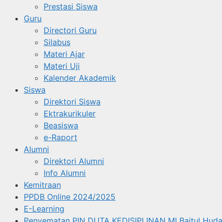
Prestasi Siswa
Guru
Directori Guru
Silabus
Materi Ajar
Materi Uji
Kalender Akademik
Siswa
Direktori Siswa
Ektrakurikuler
Beasiswa
e-Raport
Alumni
Direktori Alumni
Info Alumni
Kemitraan
PPDB Online 2024/2025
E-Learning
Penyematan PIN DUTA KEDISIPLINAN MI Baitul Huda