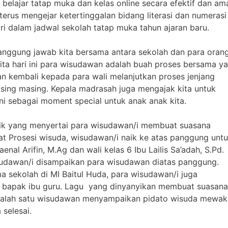
elajar tatap muka dan kelas online secara efektif dan am
 terus mengejar ketertinggalan bidang literasi dan numerasi
ri dalam jadwal sekolah tatap muka tahun ajaran baru.
tanggung jawab kita bersama antara sekolah dan para oran
k kita hari ini para wisudawan adalah buah proses bersama y
an kembali kepada para wali melanjutkan proses jenjang
masing masing. Kepala madrasah juga mengajak kita untuk
i sebagai moment special untuk anak anak kita.
usik yang menyertai para wisudawan/i membuat suasana
t Prosesi wisuda, wisudawan/i naik ke atas panggung unt
al Arifin, M.Ag dan wali kelas 6 Ibu Lailis Sa’adah, S.Pd.
sudawan/i disampaikan para wisudawan diatas panggung.
 sekolah di MI Baitul Huda, para wisudawan/i juga
 bapak ibu guru. Lagu yang dinyanyikan membuat suasana
 Salah satu wisudawan menyampaikan pidato wisuda mewaki
selesai.