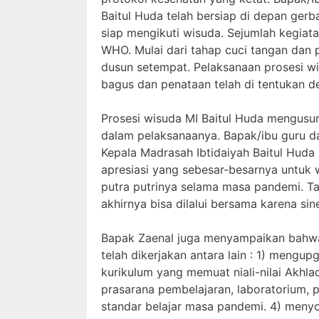
Baitul Huda telah bersiap di depan ge
siap mengikuti wisuda. Sejumlah kegiat
WHO. Mulai dari tahap cuci tangan dan
dusun setempat. Pelaksanaan prosesi wi
bagus dan penataan telah di tentukan d
Prosesi wisuda MI Baitul Huda mengus
dalam pelaksanaanya. Bapak/ibu guru d
Kepala Madrasah Ibtidaiyah Baitul Hud
apresiasi yang sebesar-besarnya untuk
putra putrinya selama masa pandemi. T
akhirnya bisa dilalui bersama karena sin
Bapak Zaenal juga menyampaikan bahwa 
telah dikerjakan antara lain : 1) men
kurikulum yang memuat niali-nilai Akhla
prasarana pembelajaran, laboratorium,
standar belajar masa pandemi. 4) meny