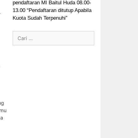
pendaftaran MI Baitul Huda 08.00-
13.00 “Pendaftaran ditutup Apabila
r
Kuota Sudah Terpenuhi”
n
ng
amu
na