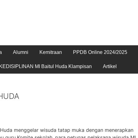
a
Alumni
Kemitraan
PPDB Online 2024/2025
EDISIPLINAN MI Baitul Huda Klampisan
Artikel
 HUDA
ul Huda menggelar wisuda tatap muka dengan menerapkan
bu guru,Komite sekolah, para petugas pelaksana wisuda MI