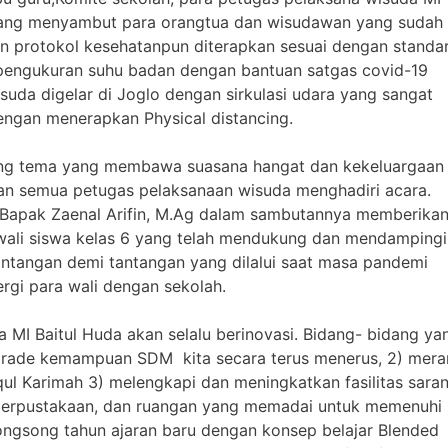
rbang menyambut para orangtua dan wisudawan yang sudah
an protokol kesehatanpun diterapkan sesuai dengan standa
 pengukuran suhu badan dengan bantuan satgas covid-19
suda digelar di Joglo dengan sirkulasi udara yang sangat
engan menerapkan Physical distancing.
ung tema yang membawa suasana hangat dan kekeluargaan
an semua petugas pelaksanaan wisuda menghadiri acara.
a Bapak Zaenal Arifin, M.Ag dalam sambutannya memberika
 wali siswa kelas 6 yang telah mendukung dan mendampingi
antangan demi tantangan yang dilalui saat masa pandemi
ergi para wali dengan sekolah.
MI Baitul Huda akan selalu berinovasi. Bidang- bidang ya
gupgrade kemampuan SDM kita secara terus menerus, 2) mer
qul Karimah 3) melengkapi dan meningkatkan fasilitas sara
 perpustakaan, dan ruangan yang memadai untuk memenuhi
ongsong tahun ajaran baru dengan konsep belajar Blended